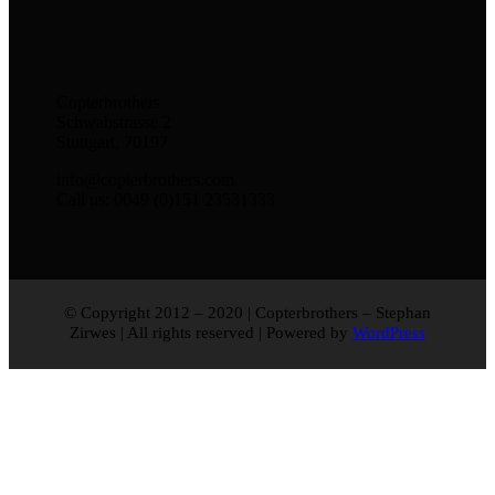
Copterbrothers
Schwabstrasse 2
Stuttgart, 70197
info@copterbrothers.com
Call us: 0049 (0)151 23531333
© Copyright 2012 – 2020 | Copterbrothers – Stephan
Zirwes
| All rights reserved | Powered by
WordPress
Nach
oben