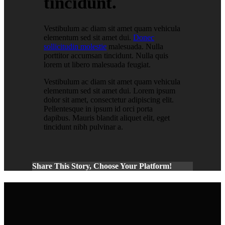
tincidunt.
Vestibulum ac diam sit amet quam vehicula
elementum sed sit amet dui.
Donec
sollicitudin molestie
malesuada. Nulla
porttitor accumsan tincidunt. Nulla quis
lorem ut libero malesuada feugiat.
Vestibulum ac diam sit amet quam vehicula
elementum sed sit amet dui. Lorem ipsum
dolor sit amet, consectetur adipiscing elit.
Pellentesque in ipsum id orci porta
dapibus. Mauris blandit aliquet elit, eget
tincidunt nibh pulvinar a.
Share This Story, Choose Your Platform!