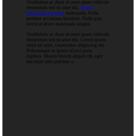
Vestibulum ac diam sit amet quam vehicula
elementum sed sit amet dui.
Donec
sollicitudin molestie
malesuada. Nulla
porttitor accumsan tincidunt. Nulla quis
lorem ut libero malesuada feugiat.
Vestibulum ac diam sit amet quam vehicula
elementum sed sit amet dui. Lorem ipsum
dolor sit amet, consectetur adipiscing elit.
Pellentesque in ipsum id orci porta
dapibus. Mauris blandit aliquet elit, eget
tincidunt nibh pulvinar a.