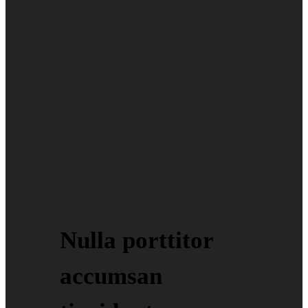
Nulla porttitor
accumsan